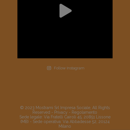
Follow Instagram
© 2023 Mostrami Srl Impresa Sociale, All Rights
Reserved -
Privacy
-
Regolamento
Sede legale: Via Fratelli Cairoli 45, 20851 Lissone
(MB) - Sede operativa: Via Abbadesse 52, 20124
Milano