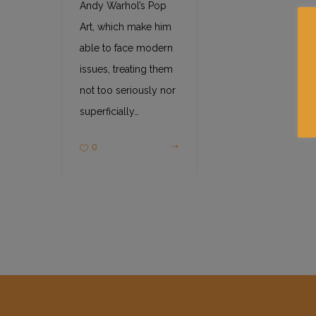
Andy Warhol’s Pop
Art, which make him
able to face modern
issues, treating them
not too seriously nor
superficially…
0