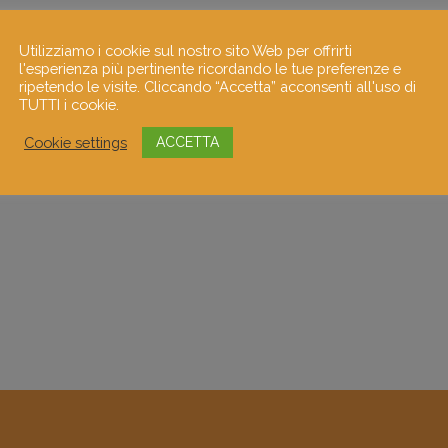
Utilizziamo i cookie sul nostro sito Web per offrirti
l'esperienza più pertinente ricordando le tue preferenze e
ripetendo le visite. Cliccando “Accetta” acconsenti all'uso di
TUTTI i cookie.
Cookie settings
ACCETTA