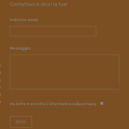
Contattaci e dicci la tua!
Indirizzo email
Messaggio
e
i
o
e
i
à
Ho letto e accetto l'informativa sulla
privacy