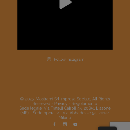
Follow Instagram
© 2023 Mostrami Srl Impresa Sociale, All Rights
Reserved -
Privacy
-
Regolamento
Sede legale: Via Fratelli Cairoli 45, 20851 Lissone
(MB) - Sede operativa: Via Abbadesse 52, 20124
Milano