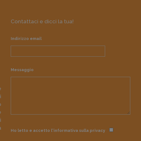
Contattaci e dicci la tua!
Indirizzo email
Messaggio
e
i
o
e
i
à
Ho letto e accetto l'informativa sulla
privacy