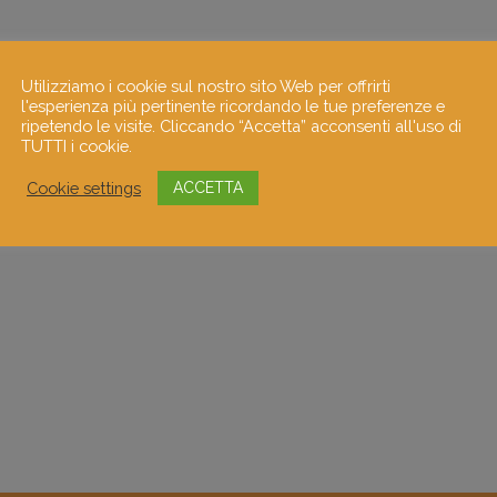
Utilizziamo i cookie sul nostro sito Web per offrirti
l'esperienza più pertinente ricordando le tue preferenze e
ripetendo le visite. Cliccando “Accetta” acconsenti all'uso di
TUTTI i cookie.
Cookie settings
ACCETTA