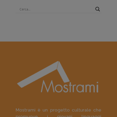
Mostrami è un progetto culturale che
promuove i giovani linguaggi