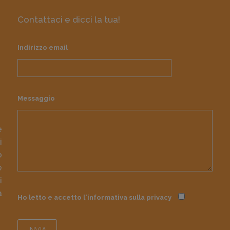
Contattaci e dicci la tua!
Indirizzo email
Messaggio
e
i
o
e
i
à
Ho letto e accetto l'informativa sulla
privacy