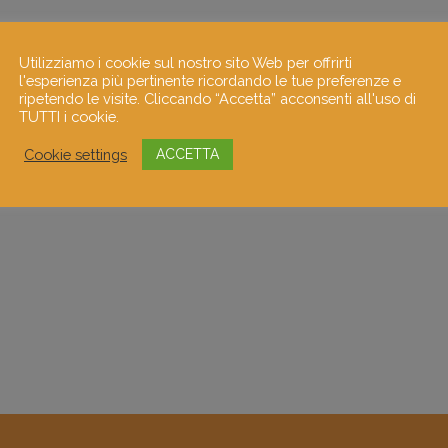
Utilizziamo i cookie sul nostro sito Web per offrirti
l'esperienza più pertinente ricordando le tue preferenze e
ripetendo le visite. Cliccando “Accetta” acconsenti all'uso di
TUTTI i cookie.
Cookie settings
ACCETTA