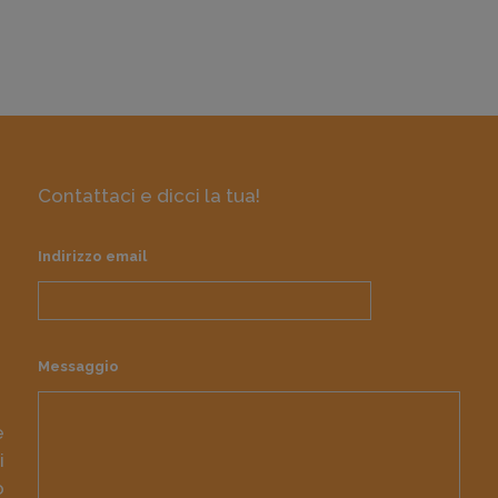
Contattaci e dicci la tua!
Indirizzo email
Messaggio
e
i
o