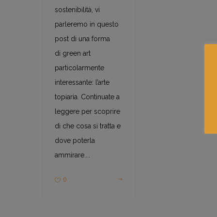
sostenibilità, vi
parleremo in questo
post di una forma
di green art
particolarmente
interessante: l’arte
topiaria. Continuate a
leggere per scoprire
di che cosa si tratta e
dove poterla
ammirare....
0