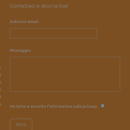
Contattaci e dicci la tua!
Indirizzo email
Messaggio
e
i
o
e
i
à
Ho letto e accetto l'informativa sulla
privacy