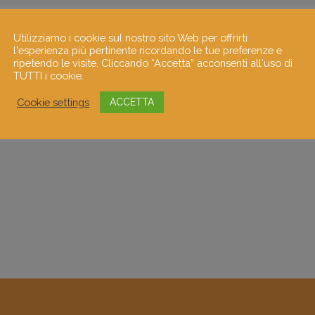
Utilizziamo i cookie sul nostro sito Web per offrirti
l'esperienza più pertinente ricordando le tue preferenze e
ripetendo le visite. Cliccando “Accetta” acconsenti all'uso di
TUTTI i cookie.
Cookie settings
ACCETTA