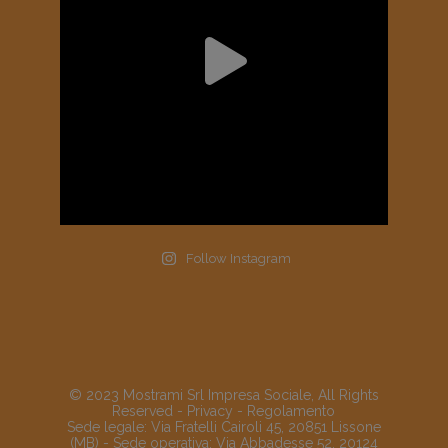
Follow Instagram
© 2023 Mostrami Srl Impresa Sociale, All Rights
Reserved -
Privacy
-
Regolamento
Sede legale: Via Fratelli Cairoli 45, 20851 Lissone
(MB) - Sede operativa: Via Abbadesse 52, 20124