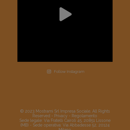
Follow Instagram
© 2023 Mostrami Srl Impresa Sociale, All Rights
Reserved -
Privacy
-
Regolamento
Sede legale: Via Fratelli Cairoli 45, 20851 Lissone
(MB) - Sede operativa: Via Abbadesse 52, 20124
Milano