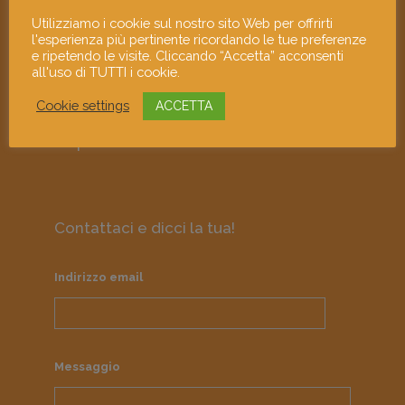
promuove i giovani linguaggi
Utilizziamo i cookie sul nostro sito Web per offrirti
contemporanei e gli artisti visivi
l'esperienza più pertinente ricordando le tue preferenze
emergenti attraverso le loro opere e i
e ripetendo le visite. Cliccando “Accetta” acconsenti
all'uso di TUTTI i cookie.
loro murales; diffonde la giovane arte
contemporanea come strumento di
Cookie settings
ACCETTA
approfondimento culturale e di
responsabilità sociale.
Contattaci e dicci la tua!
Indirizzo email
Messaggio