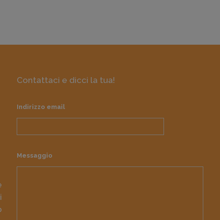
Contattaci e dicci la tua!
Indirizzo email
Messaggio
e
i
o