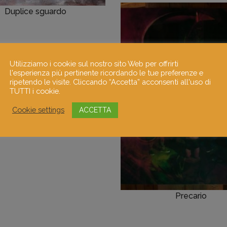
Duplice sguardo
Utilizziamo i cookie sul nostro sito Web per offrirti
l'esperienza più pertinente ricordando le tue preferenze e
ripetendo le visite. Cliccando “Accetta” acconsenti all'uso di
TUTTI i cookie.
Cookie settings
ACCETTA
Precario