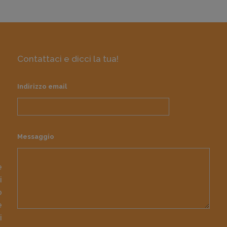
Contattaci e dicci la tua!
Indirizzo email
Messaggio
e
i
o
e
i