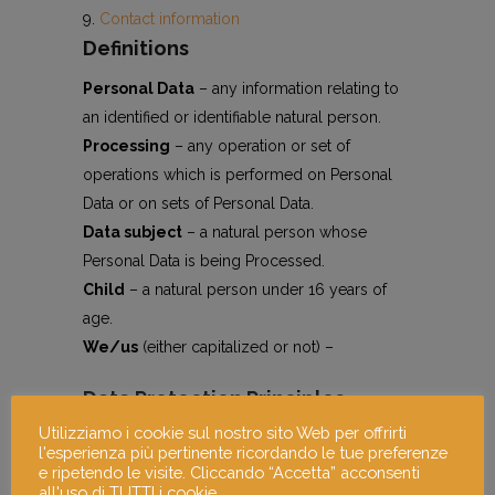
Contact information
Definitions
Personal Data
– any information relating to
an identified or identifiable natural person.
Processing
– any operation or set of
operations which is performed on Personal
Data or on sets of Personal Data.
Data subject
– a natural person whose
Personal Data is being Processed.
Child
– a natural person under 16 years of
age.
We/us
(either capitalized or not) –
Data Protection Principles
Utilizziamo i cookie sul nostro sito Web per offrirti
We promise to follow the following data
l'esperienza più pertinente ricordando le tue preferenze
protection principles:
e ripetendo le visite. Cliccando “Accetta” acconsenti
all'uso di TUTTI i cookie.