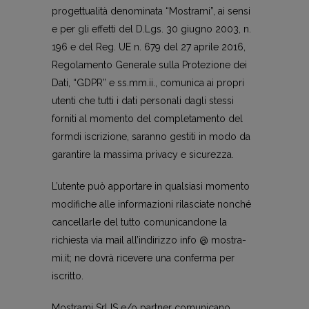
progettualità denominata “Mostrami”, ai sensi
e per gli effetti del D.Lgs. 30 giugno 2003, n.
196 e del Reg. UE n. 679 del 27 aprile 2016,
Regolamento Generale sulla Protezione dei
Dati, “GDPR” e ss.mm.ii., comunica ai propri
utenti che tutti i dati personali dagli stessi
forniti al momento del completamento del
formdi iscrizione, saranno gestiti in modo da
garantire la massima privacy e sicurezza.
L’utente può apportare in qualsiasi momento
modifiche alle informazioni rilasciate nonché
cancellarle del tutto comunicandone la
richiesta via mail all’indirizzo info @ mostra-
mi.it; ne dovrà ricevere una conferma per
iscritto.
Mostrami Srl IS e/o partner comunicano