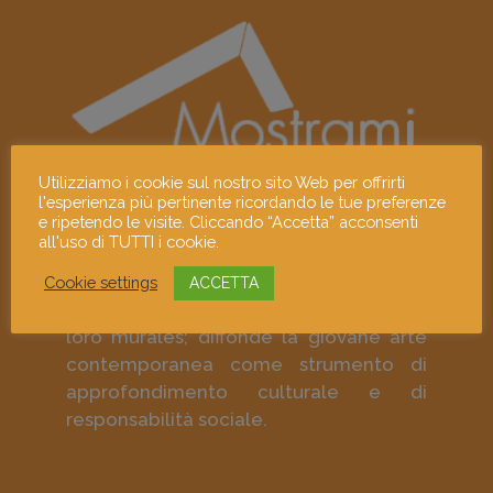
Utilizziamo i cookie sul nostro sito Web per offrirti
l'esperienza più pertinente ricordando le tue preferenze
e ripetendo le visite. Cliccando “Accetta” acconsenti
Mostrami è un progetto culturale che
all'uso di TUTTI i cookie.
promuove i giovani linguaggi
contemporanei e gli artisti visivi
Cookie settings
ACCETTA
emergenti attraverso le loro opere e i
loro murales; diffonde la giovane arte
contemporanea come strumento di
approfondimento culturale e di
responsabilità sociale.