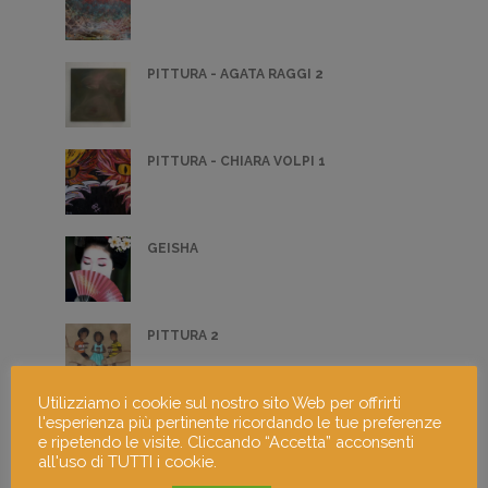
PITTURA - AGATA RAGGI 2
PITTURA - CHIARA VOLPI 1
GEISHA
PITTURA 2
Utilizziamo i cookie sul nostro sito Web per offrirti
l'esperienza più pertinente ricordando le tue preferenze
SCULTURA - KATERYNA VESHTAK 2
e ripetendo le visite. Cliccando “Accetta” acconsenti
all'uso di TUTTI i cookie.