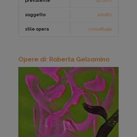
prevalente
azzurro
soggetto
astratto
stile opera
concettuale
Opere di: Roberta Gelsomino