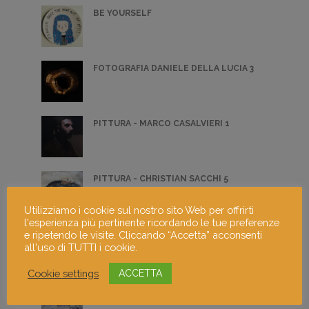
BE YOURSELF
FOTOGRAFIA DANIELE DELLA LUCIA 3
PITTURA - MARCO CASALVIERI 1
PITTURA - CHRISTIAN SACCHI 5
Utilizziamo i cookie sul nostro sito Web per offrirti
l'esperienza più pertinente ricordando le tue preferenze
e ripetendo le visite. Cliccando “Accetta” acconsenti
PRESEPE V
all'uso di TUTTI i cookie.
Cookie settings
ACCETTA
PITTURA - ANNA MARIA ZANAGA 1