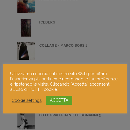
ICEBERG
COLLAGE - MARCO SORS 2
PITTURA - CECILIA PRETE 2
Utilizziamo i cookie sul nostro sito Web per offrirti
l'esperienza più pertinente ricordando le tue preferenze
e ripetendo le visite. Cliccando “Accetta” acconsenti
all'uso di TUTTI i cookie.
FOTOGRAFIA DI ILENIA VECCHIO 3
Cookie settings
ACCETTA
FOTOGRAFIA DANIELE BONANNI 3