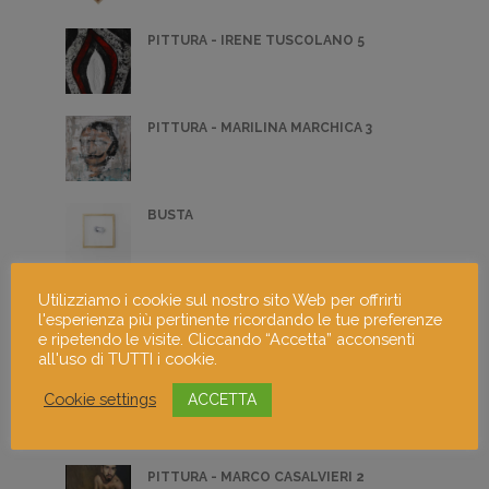
PITTURA - IRENE TUSCOLANO 5
PITTURA - MARILINA MARCHICA 3
BUSTA
Utilizziamo i cookie sul nostro sito Web per offrirti
SCULTURA - OTTAVIA PARABOSCHI 2
l'esperienza più pertinente ricordando le tue preferenze
e ripetendo le visite. Cliccando “Accetta” acconsenti
all'uso di TUTTI i cookie.
PITTURA - VIRGINIA DAL MAGRO 4
Cookie settings
ACCETTA
PITTURA - MARCO CASALVIERI 2