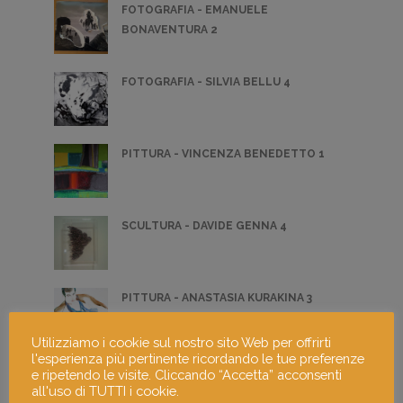
FOTOGRAFIA - EMANUELE
BONAVENTURA 2
FOTOGRAFIA - SILVIA BELLU 4
PITTURA - VINCENZA BENEDETTO 1
SCULTURA - DAVIDE GENNA 4
PITTURA - ANASTASIA KURAKINA 3
Utilizziamo i cookie sul nostro sito Web per offrirti
l'esperienza più pertinente ricordando le tue preferenze
FOTOGRAFIA - SAMANTHA RIVIECCIO 2
e ripetendo le visite. Cliccando “Accetta” acconsenti
all'uso di TUTTI i cookie.