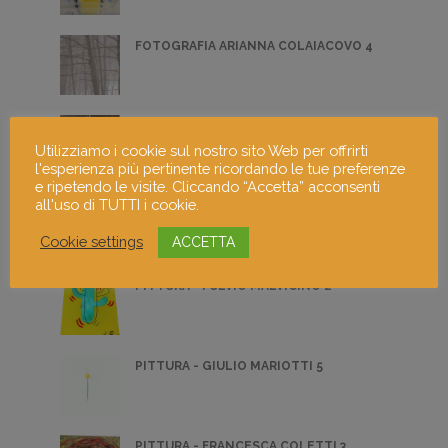
FOTOGRAFIA ARIANNA COLAIACOVO 4
L'ORIGINE IN 4/4
Utilizziamo i cookie sul nostro sito Web per offrirti
l'esperienza più pertinente ricordando le tue preferenze
e ripetendo le visite. Cliccando “Accetta” acconsenti
all'uso di TUTTI i cookie.
PITTURA - LIDIA BORELLA 5
Cookie settings
ACCETTA
PITTURA - FULVIO MALVICINO 2
PITTURA - GIULIO MARIOTTI 5
PITTURA - FRANCESCA COLETTI 3