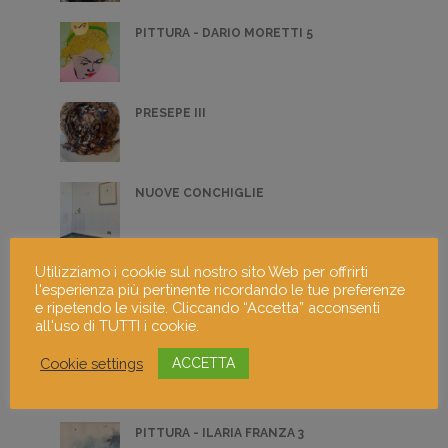
PITTURA - DARIO MORETTI 5
PRESEPE III
NUOVE CONCHIGLIE
Utilizziamo i cookie sul nostro sito Web per offrirti
DIGITAL ART - VINCENZO ARRIGHINI 2
l'esperienza più pertinente ricordando le tue preferenze
e ripetendo le visite. Cliccando “Accetta” acconsenti
all'uso di TUTTI i cookie.
FOTOGRAFIA GIANLUCA GIORDANO 5
Cookie settings
ACCETTA
PITTURA - ILARIA FRANZA 3