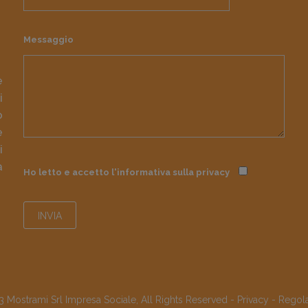
Messaggio
e
i
o
e
i
à
Ho letto e accetto l'informativa sulla
privacy
 Mostrami Srl Impresa Sociale, All Rights Reserved -
Privacy
-
Regol