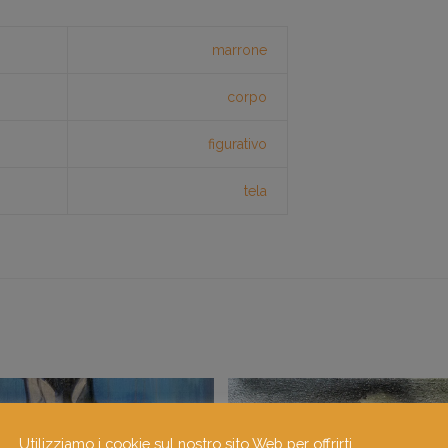
marrone
corpo
figurativo
tela
Utilizziamo i cookie sul nostro sito Web per offrirti