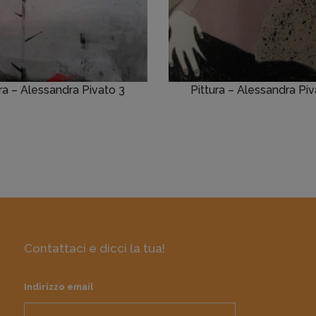
ura – Alessandra Pivato 3
Pittura – Alessandra Pi
Contattaci e dicci la tua!
Indirizzo email