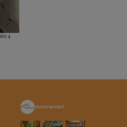
vato 4
mostramiart