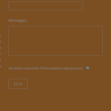
Messaggio
e
i
o
e
i
à
Ho letto e accetto l'informativa sulla
privacy