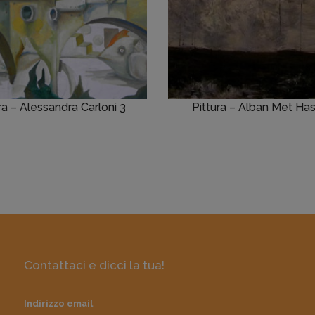
ra – Alessandra Carloni 3
Pittura – Alban Met Has
Contattaci e dicci la tua!
Indirizzo email