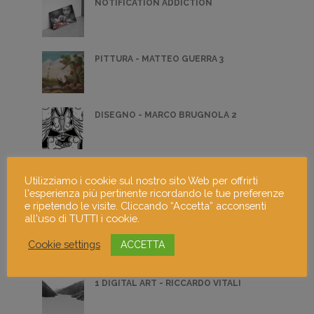
NOTIFICATION ADDICTION
PITTURA - MATTEO GUERRA 3
DISEGNO - MARCO BRUGNOLA 2
LIBERAMI
Utilizziamo i cookie sul nostro sito Web per offrirti
l'esperienza più pertinente ricordando le tue preferenze
e ripetendo le visite. Cliccando “Accetta” acconsenti
all'uso di TUTTI i cookie.
TECNOLOGIA ADOLESCENZIALE
Cookie settings
ACCETTA
1 DIGITAL ART - RICCARDO VITALI