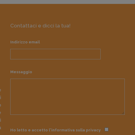
Contattaci e dicci la tua!
Indirizzo email
Messaggio
e
i
o
e
i
à
Ho letto e accetto l'informativa sulla
privacy