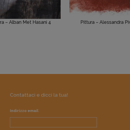
ura – Alban Met Hasani 4
Pittura – Alessandra P
Contattaci e dicci la tua!
Indirizzo email