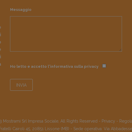
Messaggio
e
i
o
e
i
à
Ho letto e accetto l'informativa sulla
privacy
 Mostrami Srl Impresa Sociale, All Rights Reserved -
Privacy
-
Regol
Fratelli Cairoli 45, 20851 Lissone (MB) - Sede operativa: Via Abbadess