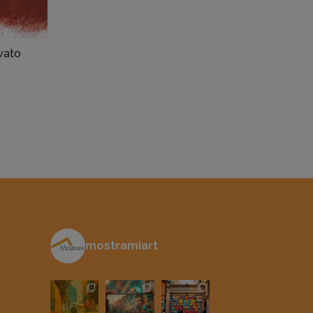
ivato
mostramiart