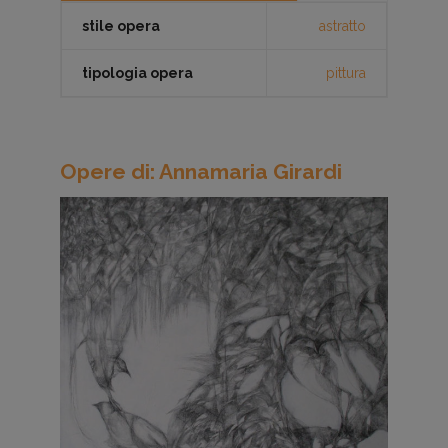
stile opera
astratto
tipologia opera
pittura
Opere di: Annamaria Girardi