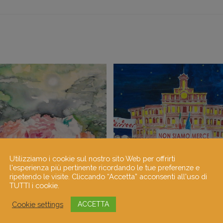
Utilizziamo i cookie sul nostro sito Web per offrirti
l'esperienza più pertinente ricordando le tue preferenze e
ripetendo le visite. Cliccando “Accetta” acconsenti all'uso di
TUTTI i cookie.
Cookie settings
ACCETTA