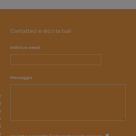
Contattaci e dicci la tua!
Indirizzo email
Messaggio
e
i
o
e
i
à