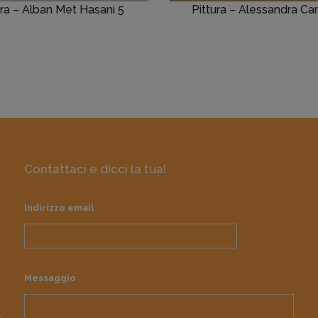
ura – Alban Met Hasani 5
Pittura – Alessandra Car
Contattaci e dicci la tua!
Indirizzo email
Messaggio