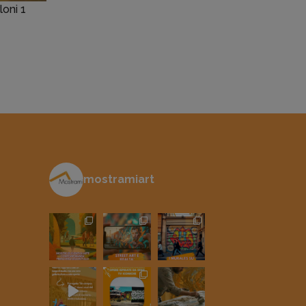
loni 1
mostramiart