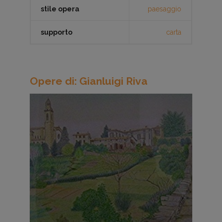
stile opera
paesaggio
supporto
carta
Opere di: Gianluigi Riva