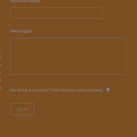
Indirizzo email
Messaggio
e
i
o
e
i
à
Ho letto e accetto l'informativa sulla
privacy