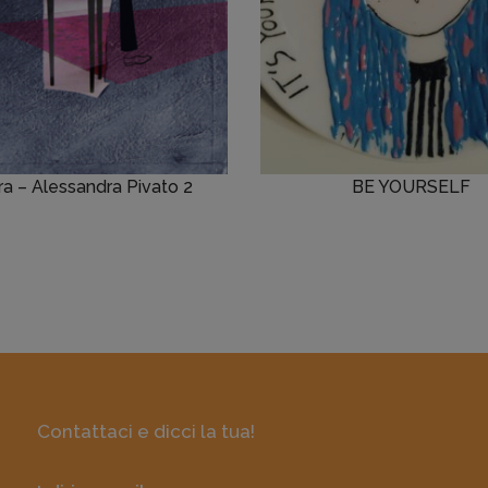
ura – Alessandra Pivato 2
BE YOURSELF
Contattaci e dicci la tua!