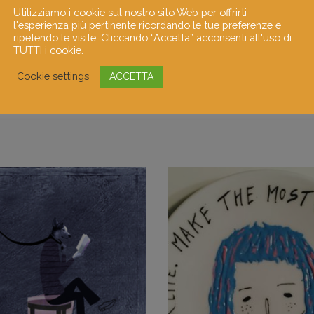
Utilizziamo i cookie sul nostro sito Web per offrirti
l'esperienza più pertinente ricordando le tue preferenze e
ripetendo le visite. Cliccando “Accetta” acconsenti all'uso di
TUTTI i cookie.
Cookie settings
ACCETTA