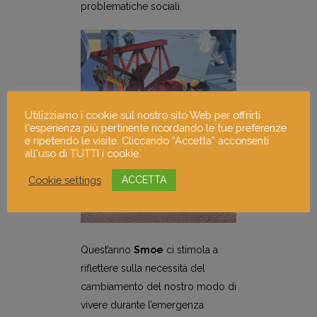
problematiche sociali.
Utilizziamo i cookie sul nostro sito Web per offrirti
l'esperienza più pertinente ricordando le tue preferenze
e ripetendo le visite. Cliccando “Accetta” acconsenti
all'uso di TUTTI i cookie.
Cookie settings
ACCETTA
Quest’anno
Smoe
ci stimola a
riflettere sulla necessità del
cambiamento del nostro modo di
vivere durante l’emergenza