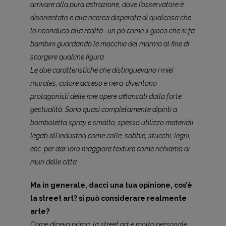
arrivare alla pura astrazione, dove l’osservatore è
disorientato e alla ricerca disperata di qualcosa che
lo riconduca alla realtà… un pò come il gioco che si fa
bambini guardando le macchie del marmo al fine di
scorgere qualche figura.
Le due caratteristiche che distinguevano i miei
murales, colore acceso e nero, diventano
protagonisti delle mie opere affiancati dalla forte
gestualità. Sono quasi completamente dipinti a
bomboletta spray e smalto, spesso utilizzo materiali
legati all’industria come colle, sabbie, stucchi, legni,
ecc. per dar loro maggiore texture come richiamo ai
muri delle città.
Ma in generale, dacci una tua opinione, cos’è
la street art? si può considerare realmente
arte?
Come dicevo prima, la street art è molto personale,