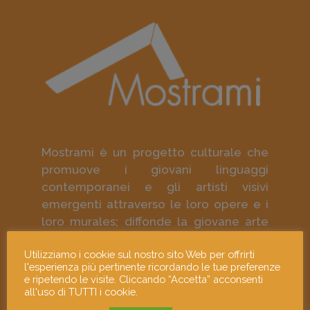
Mostrami è un progetto culturale che
promuove i giovani linguaggi
contemporanei e gli artisti visivi
emergenti attraverso le loro opere e i
loro murales; diffonde la giovane arte
contemporanea come strumento di
Utilizziamo i cookie sul nostro sito Web per offrirti
approfondimento culturale e di
l'esperienza più pertinente ricordando le tue preferenze
responsabilità sociale.
e ripetendo le visite. Cliccando “Accetta” acconsenti
all'uso di TUTTI i cookie.