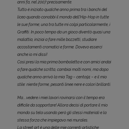
anni fa, nel 2007 precisamente.
Tutto è iniziato qualche anno prima tra i banchi del
liceo quando conobbi il mondo dell’Hip-Hop in tutte
le sue forme; una tra tutte mi colpì particolarmente, i
Graffiti. In poco tempo da un gioco diventò quasi una
malattia, iniziai a fare mille bozzetti, studiare
accostamenti cromatici e forme. Dovevo esserci
anche io mi dissi!
Così presi la mia prima bomboletta e con amici andai
a fare qualche scritta, cambiai molti nomi, ma dopo
qualche anno arrivò la mia Tag – cento91 – e il mio
stile: niente forme, pesanti linee nere e colori brillanti.
Ma…..vedere i miei lavori rovinarsi con il tempo era
difficile da sopportare! Allora decisi di portare il mio
mondo su tela usando però gli stessi materiali e la
stessa forza che impiegavo nei murales.
La street art è una delle mie correnti artistiche