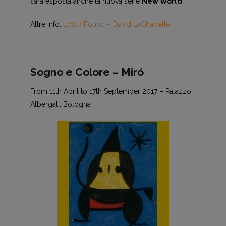
sarà esposta anche la nuova serie
New World
.
Altre info:
Lost + Found – David LaChapelle
Sogno e Colore – Miró
From 11th April to 17th September 2017 – Palazzo
Albergati, Bologna