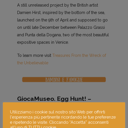
A still unreleased project by the British artist
Damien Hirst, inspired by the bottom of the sea,
launched on the 9th of April and supposed to go
on until late December between Palazzo Grassi
and Punta della Dogana, two of the most beautiful
expositive spaces in Venice.
To learn more visit
Treasures From the Wreck of
the Unbelievable
GiocaMuseo. Egg Hunt! –
Monza
Utilizziamo i cookie sul nostro sito Web per offrirti
l'esperienza più pertinente ricordando le tue preferenze
Saturday 15th april 2017 – Civic Museum of Monza
e ripetendo le visite. Cliccando “Accetta” acconsenti
all'uso di TUTTI i cookie.