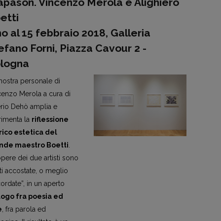
apason. Vincenzo Merola e Alighiero
etti
no al 15 febbraio 2018, Galleria
efano Forni, Piazza Cavour 2 -
logna
ostra personale di
enzo Merola a cura di
rio Dehò amplia e
rimenta la
riflessione
rico estetica del
nde maestro Boetti
.
pere dei due artisti sono
tti accostate, o meglio
ordate”, in un aperto
logo fra poesia ed
e
, fra parola ed