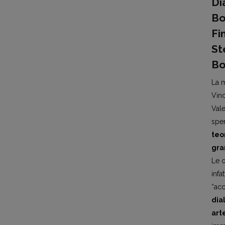
Di
Bo
Fi
St
Bo
La m
Vinc
Vale
spe
teo
gra
Le o
infa
“acc
dia
art