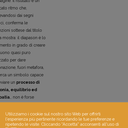
gine. Il risultato è un
cato ritmo che,
evandosi dai segni
ici, conferma le
nzioni sottese dal titolo
a mostra: il diapason è lo
mento in grado di creare
suono quasi puro
izzato per dare
tonazione, fuori metafora,
cerca un simbolo capace
vviare un
processo di
tonia, equilibrio ed
atia
… non è forse
sia questa?
Utilizziamo i cookie sul nostro sito Web per offrirti
maggiori informazioni
l'esperienza più pertinente ricordando le tue preferenze e
ripetendo le visite. Cliccando “Accetta” acconsenti all'uso di
eriastefanoforni.com