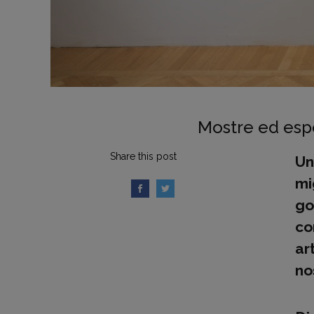
Mostre ed espo
Share this post
Un
mi
go
co
ar
no