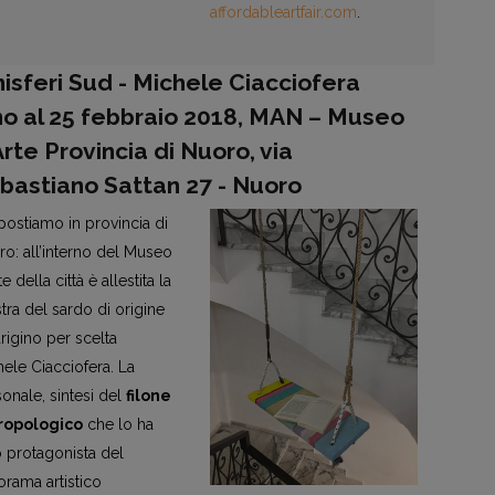
affordableartfair.com
.
isferi Sud - Michele Ciacciofera
no al 25 febbraio 2018, MAN – Museo
Arte Provincia di Nuoro, via
bastiano Sattan 27 - Nuoro
postiamo in provincia di
o: all’interno del Museo
te della città è allestita la
ra del sardo di origine
rigino per scelta
ele Ciacciofera. La
onale, sintesi del
filone
ropologico
che lo ha
 protagonista del
rama artistico