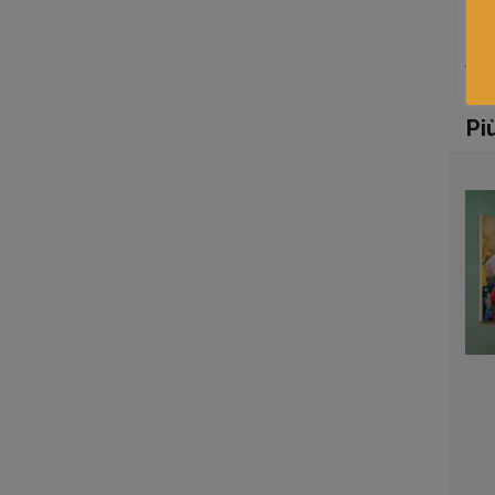
Af
Da
Pi