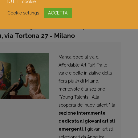
TUTTI i cookie.
Cookie settings
ACCETTA
fordable Art Fair – Young Talents
l 26 al 28 gennaio 2018, Superstudio
ù, via Tortona 27 - Milano
Manca poco al via di
Affordable Art Fair! Fra le
varie e belle iniziative della
fiera più
in
di Milano,
meritevole è la sezione
“Young Talents | Alla
scoperta dei nuovi talenti”, la
sezione interamente
dedicata ai giovani artisti
emergenti
. I giovani artisti,
selezionati da Angelica