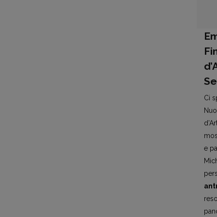
Em
Fi
d’
Se
Ci s
Nuor
d’Ar
most
e pa
Mich
pers
ant
reso
pano