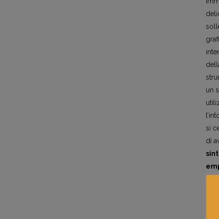
imma
deli
soll
graf
inte
dell
stru
un 
util
l’in
si 
di a
sin
emp
poe
Per 
gall