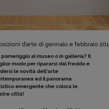
sizioni d’arte di gennaio e febbraio 20
 pomeriggio al museo o in galleria? Il
glior modo per ripararsi dal freddo e
dersi le novità dell'arte
ntemporanea ed il panorama
tistico emergente che colora le
stre città!