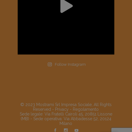
Follow Instagram
© 2023 Mostrami Srl Impresa Sociale, All Rights
Reserved -
Privacy
-
Regolamento
Sede legale: Via Fratelli Cairoli 45, 20851 Lissone
(MB) - Sede operativa: Via Abbadesse 52, 20124
Milano