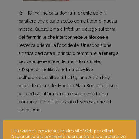
女 – [Onna] indica la donna in oriente ed è il
carattere che è stato scelto come titolo di questa
mostra. Quest’ultima è infatti un dialogo sul tema
del femminile che interconnette le filosofie e
l’estetica orientali all’occidente. Un’esposizione
artistica dedicata al principio femminile, all’energia
ciclica e generatrice del mondo naturale,
all’aspetto meditativo ed introspettivo
dell’approccio alle arti. La Pignano Art Gallery,
ospita le opere del Maestro Alain Bonnefoit: i suoi
olii dedicati all’armoniosa e seducente forma
corporea femminile, spazio di venerazione ed
ispirazione.
Utilizziamo i cookie sul nostro sito Web per offrirti
l'esperienza più pertinente ricordando le tue preferenze