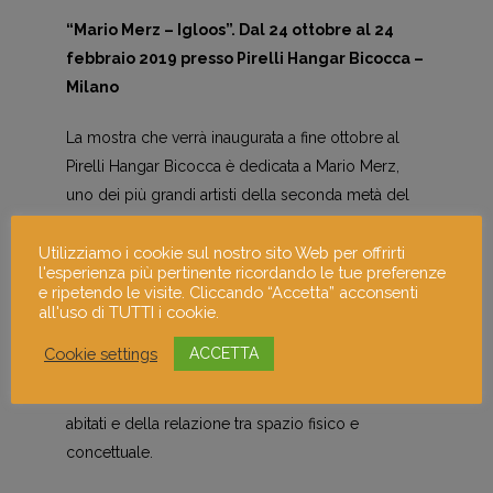
“Mario Merz – Igloos”. Dal 24 ottobre al 24
febbraio 2019 presso Pirelli Hangar Bicocca –
Milano
La mostra che verrà inaugurata a fine ottobre al
Pirelli Hangar Bicocca è dedicata a Mario Merz,
uno dei più grandi artisti della seconda metà del
Novecento. In esposizione ci saranno gli
igloo
, le
Utilizziamo i cookie sul nostro sito Web per offrirti
opere più iconiche dell’artista a partire dal 1968
l'esperienza più pertinente ricordando le tue preferenze
fino alla sua scomparsa nel 2003. Le opere
e ripetendo le visite. Cliccando “Accetta” acconsenti
saranno esposte nei grandi spazi delle navate
all'uso di TUTTI i cookie.
dell’Hangar e consentono al visitatore di navigare
Cookie settings
ACCETTA
tra oltre trenta igloo di grandi dimensioni, che per
l’artista rappresentavano l’archetipo dei luoghi
abitati e della relazione tra spazio fisico e
concettuale.