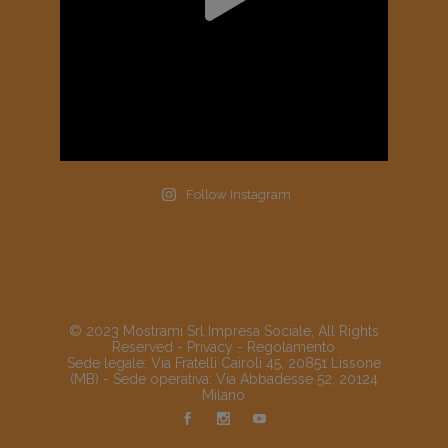
Follow Instagram
© 2023 Mostrami Srl Impresa Sociale, All Rights
Reserved -
Privacy
-
Regolamento
Sede legale: Via Fratelli Cairoli 45, 20851 Lissone
(MB) - Sede operativa: Via Abbadesse 52, 20124
Milano