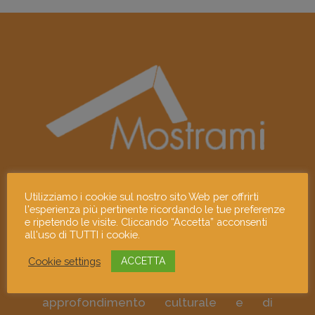
Mostrami è un progetto culturale che
Utilizziamo i cookie sul nostro sito Web per offrirti
l'esperienza più pertinente ricordando le tue preferenze
promuove i giovani linguaggi
e ripetendo le visite. Cliccando “Accetta” acconsenti
contemporanei e gli artisti visivi
all'uso di TUTTI i cookie.
emergenti attraverso le loro opere e i
Cookie settings
ACCETTA
loro murales; diffonde la giovane arte
contemporanea come strumento di
approfondimento culturale e di