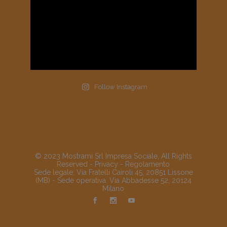
Follow Instagram
© 2023 Mostrami Srl Impresa Sociale, All Rights
Reserved -
Privacy
-
Regolamento
Sede legale: Via Fratelli Cairoli 45, 20851 Lissone
(MB) - Sede operativa: Via Abbadesse 52, 20124
Milano