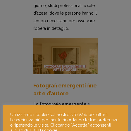
giorno, studi professionali e sale
d’attesa, dove le persone hanno il
tempo necessario per osservare
l’opera in dettaglio.
Fotografi emergenti fine
art e d’autore
La fotografia emergente
si
sviluppa oggi come mezzo di
Utilizziamo i cookie sul nostro sito Web per offrirti
espressione concettuale. I creativi
l'esperienza più pertinente ricordando le tue preferenze
e ripetendo le visite. Cliccando “Accetta” acconsenti
utilizzano carte d’archivio di alto
all'uso di TUTTI i cookie.