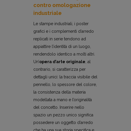
contro omologazione
industriale
Le stampe industriali, i poster
grafici e i complementi d’arredo
replicati in serie tendono ad
appiattire l’identità di un luogo,
rendendolo identico a molti altri.
Un’
opera d’arte originale
, al
contrario, si caratterizza per
dettagli unici: la traccia visibile del
pennello, lo spessore del colore,
la consistenza della materia
modellata a mano e l’originalità
del concetto. Inserire nello
spazio un pezzo unico significa
possedere un oggetto d’arredo
che ha una sua storia specifica e