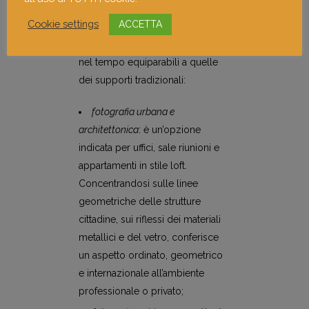
livello e tecniche di stampa
Cookie settings
ACCETTA
avanzate, che assicurano una
stabilità del colore e una durata
nel tempo equiparabili a quelle
dei supporti tradizionali:
fotografia urbana e
architettonica
: è un’opzione
indicata per uffici, sale riunioni e
appartamenti in stile loft.
Concentrandosi sulle linee
geometriche delle strutture
cittadine, sui riflessi dei materiali
metallici e del vetro, conferisce
un aspetto ordinato, geometrico
e internazionale all’ambiente
professionale o privato;