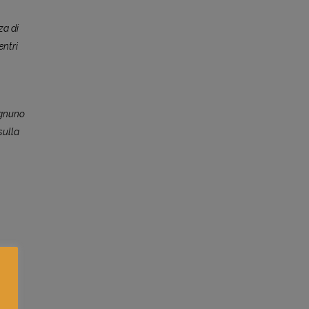
za di
entri
ognuno
sulla