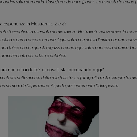
spondere alla domanda: Cosa farai da qui a 5 anni… La risposta la tengo 
a esperienza in Mostrami 1, 2 e 4?
to l’accoglienza riservata al mio lavoro. Ho trovato nuovi amici. Person
artistica e prima ancora umana. Ogni volta che ricevo l’invito per una nuov
ono felice perché questi ragazzi creano ogni volta qualcosa di unico. Un
arricchimento per artisti e pubblico
.
ora non ci hai detto? di cosa ti stai occupando oggi?
trato sulla ricerca della mia felicità. La fotografia resta sempre la mi
n sempre c’è l’ispirazione. Aspetto pazientemente l’idea giusta.