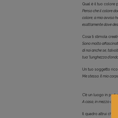
Qual è il tuo colore 
Penso che il colore dom
colore, a mio avviso h
esattamente dove desid
Cosa ti stimola crea
Sono molto affascinato
di noi anche se, talvo
tua “lunghezza d’onda
Un tuo soggetto rico
Me stesso. Il mio corpo
C’è un luogo in parti
A casa, in mezzo alle 
Il quadro altrui che p