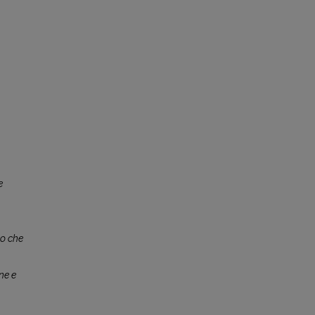
e
lo che
ne e