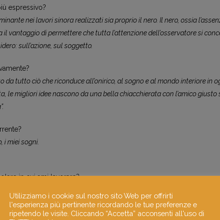
più espressivo?
inante nei lavori sinora realizzati sia proprio il nero. Il nero, ossia l’assen
a il vantaggio di permettere che tutta l’attenzione dell’osservatore si conc
ero: sull’azione, sul soggetto.
tivamente?
 da tutto ciò che riconduce all’onirico, al sogno e al mondo interiore in 
lta, le migliori idee nascono da una bella chiacchierata con l’amico giusto 
”.
rrente?
, i miei sogni.
colare in cui ami lavorare?
mie cose e dove mi sento al sicuro e rilassato.
Utilizziamo i cookie sul nostro sito Web per offrirti
l'esperienza più pertinente ricordando le tue preferenze e
referisci?
ripetendo le visite. Cliccando “Accetta” acconsenti all'uso di