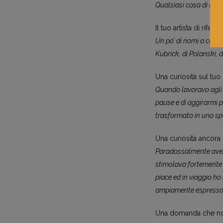
Qualsiasi cosa di Brueg
Il tuo artista di riferi
Un po’ di nomi a caso:
Kubrick, di Polanski, d
Una curiosità sul tuo
Quando lavoravo agli au
pause e di aggirarmi p
trasformato in uno sp
Una curiosità ancora p
Paradossalmente aver
stimolava fortemente l
piace ed in viaggio ho 
ampiamente espresso nel
Una domanda che non t