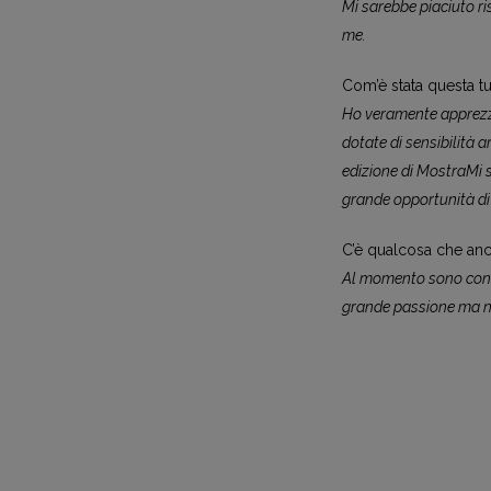
Mi sarebbe piaciuto ri
me.
Com’è stata questa tu
Ho veramente apprezza
dotate di sensibilità 
edizione di MostraMi s
grande opportunità di 
C’è qualcosa che anc
Al momento sono concen
grande passione ma no