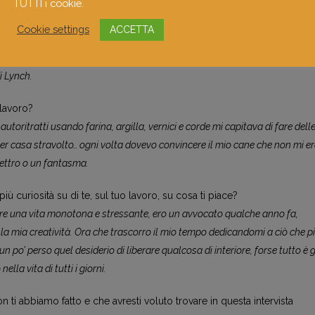
TUTTI i cookie.
el il Vecchio.
Cookie settings
ACCETTA
mento?
 Francis Bacon, Alfred Kubin, Hieronymus Bosch, Bill Viola e poi il cinema 
i Lynch.
 lavoro?
toritratti usando farina, argilla, vernici e corde mi capitava di fare dell
er casa stravolto… ogni volta dovevo convincere il mio cane che non mi e
ettro o un fantasma.
iù curiosità su di te, sul tuo lavoro, su cosa ti piace?
e una vita monotona e stressante, ero un avvocato qualche anno fa,
a mia creatività. Ora che trascorro il mio tempo dedicandomi a ciò che p
un po’ perso quel desiderio di liberare qualcosa di interiore, forse tutto è 
la vita di tutti i giorni.
i abbiamo fatto e che avresti voluto trovare in questa intervista