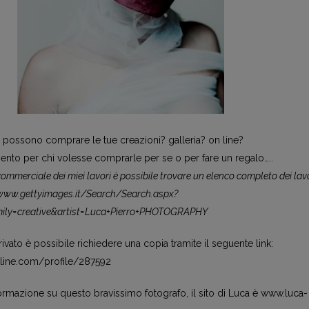
 possono comprare le tue creazioni? galleria? on line?
mento per chi volesse comprarle per se o per fare un regalo…..
 commerciale dei miei lavori è possibile trovare un elenco completo dei lavo
//www.gettyimages.it/Search/Search.aspx?
ily=creative&artist=Luca+Pierro+PHOTOGRAPHY
vato è possibile richiedere una copia tramite il seguente link:
nline.com/profile/287592
nformazione su questo bravissimo fotografo, il sito di Luca è www.luca-