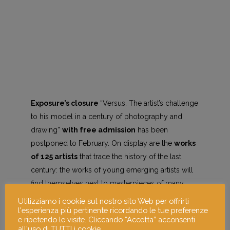
Exposure’s closure
“Versus. The artist’s challenge
to his model in a century of photography and
drawing”
with free admission
has been
postponed to February. On display are the
works
of 125 artists
that trace the history of the last
century: the works of young emerging artists will
find themselves next to masterpieces of many
protagonists of the twentieth century.
Utilizziamo i cookie sul nostro sito Web per offrirti
l'esperienza più pertinente ricordando le tue preferenze
e ripetendo le visite. Cliccando “Accetta” acconsenti
For details, see the
link
.
all'uso di TUTTI i cookie.