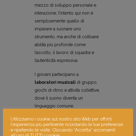
mezzo di sviluppo personale e
interazione, l’intento qui non è
semplicemente quello di
imparare a suonare uno
strumento, ma anche di coltivare
abilità più profonde come
l’ascolto, il lavoro di squadra e
l’autenticità espressiva.
I giovani partecipano a
laboratori musicali
di gruppo,
giochi di ritmo e attività collettive,
dove il suono diventa un
linguaggio comune.
Utilizziamo i cookie sul nostro sito Web per offrirti
l'esperienza più pertinente ricordando le tue preferenze
e ripetendo le visite. Cliccando “Accetta” acconsenti
all'uso di TUTTI i cookie.