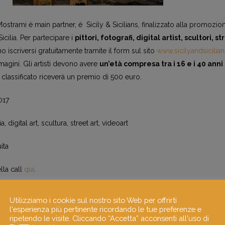
Mostrami è main partner, è Sicily & Sicilians, finalizzato alla promozio
Sicilia. Per partecipare i
pittori, fotografi, digital artist, scultori, s
 iscriversi gratuitamente tramite il form sul sito
www.sicilyandsicilia
mmagini. Gli artisti devono avere
un’età compresa tra i 16 e i 40 anni
 classificato riceverà un premio di 500 euro.
017
a, digital art, scultura, street art, videoart
ita
ella call
qui
.
Utilizziamo i cookie sul nostro sito Web per offrirti
l'esperienza più pertinente ricordando le tue preferenze e
ripetendo le visite. Cliccando “Accetta” acconsenti all'uso di