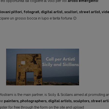
ed opportunità da cogliere al volo per voi
artisti emergenti
!
iovani pittori, fotografi, digital artist, scultori, street artist, vid
ipare un grosso bocca in lupo e tanta fortuna 🙂
strami is the main partner, is Sicily & Sicilians aimed at promoting a
the
painters, photographers, digital artists, sculptors, street arti
ster for free through the form on the site and upload