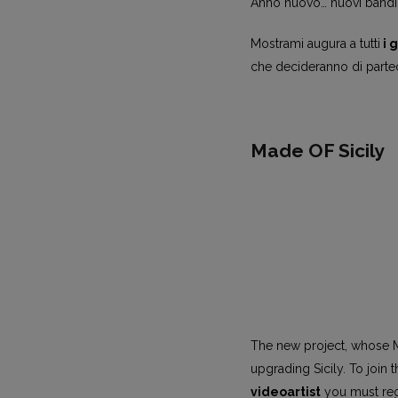
Anno nuovo… nuovi bandi 
Mostrami augura a tutti
i g
che decideranno di partec
Made OF Sicily
The new project, whose Mo
upgrading Sicily. To join 
videoartist
you must regi