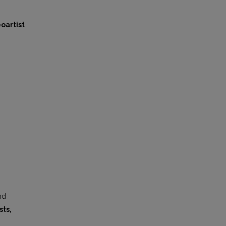
eoartist
nd
sts,