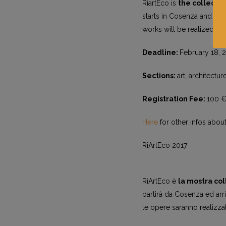
RiartEco is
the collectiv
starts in Cosenza and will 
works will be realized in 
Deadline:
February 18, 
Sections:
art, architectu
Registration Fee:
100 €
Here
for other infos about 
RiArtEco 2017
RiArtEco è
la mostra col
partirà da Cosenza ed arr
le opere saranno realizzate