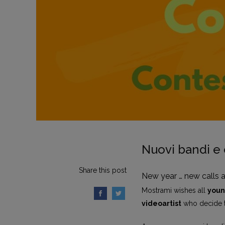
Nuovi bandi e c
Share this post
New year … new calls 
Mostrami wishes all
young
videoartist
who decide t