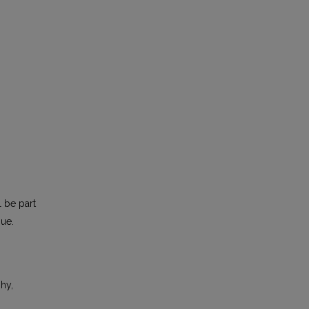
l be part
sue.
phy,