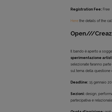
Registration Fee:
Free
Here
the details of the cal
Open///Creaz
Il bando è aperto a sogge
sperimentazione artisti
selezionate faranno parte 
sul tema della questione 
Deadline:
15 gennaio 20
Sezioni:
design, performan
partecipativa e relazional
Quota d’iscrizione:
gratu