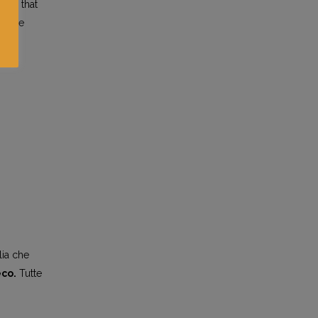
taly that
ll the
lia che
eco.
Tutte