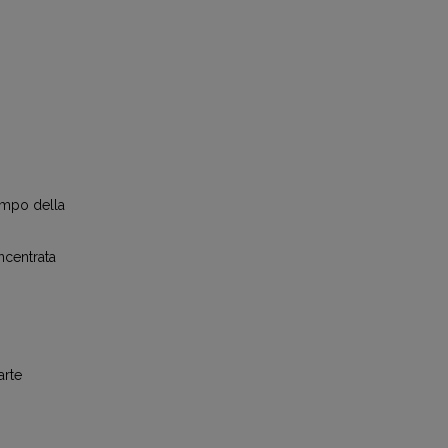
ampo della
ncentrata
arte