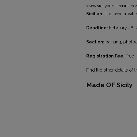
www.sicilyandsicilians.co
Sicilian.
The winner will r
Deadline:
February 28, 
Section:
painting, photogr
Registration Fee
: Free
Find the other details of t
Made OF Sicily