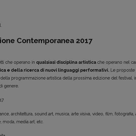
l.
ione Contemporanea 2017
tti che operano in
qualsiasi disciplina artistica
che operano nel c
ca e della ricerca di nuovi linguaggi performativi.
Le proposte
della programmazione artistica della prossima edizione del festival, i
di genere.
17
ce, architettura, sound art, musica, arte visiva, video, film, fotografia, 
e, moda, media art, etc.
ita