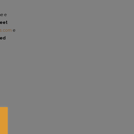
ne e
treet
ns.com
e
 ed