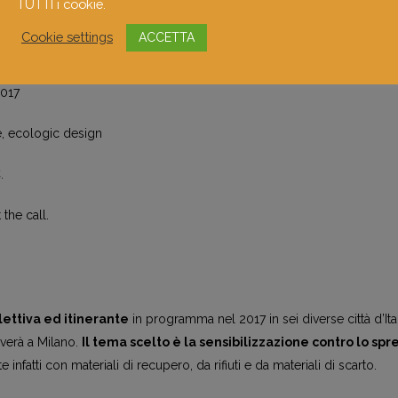
TUTTI i cookie.
e and itinerant exhibition
scheduled in 2017 in six different cities in I
arrive in Milan.
The chosen theme is awareness against waste.
A
Cookie settings
ACCETTA
fact with recycled materials, from waste and discarded materials.
2017
re, ecologic design
.
the call.
lettiva ed itinerante
in programma nel 2017 in sei diverse città d’Ita
iverà a Milano.
Il tema scelto è la sensibilizzazione contro lo spr
 infatti con materiali di recupero, da rifiuti e da materiali di scarto.