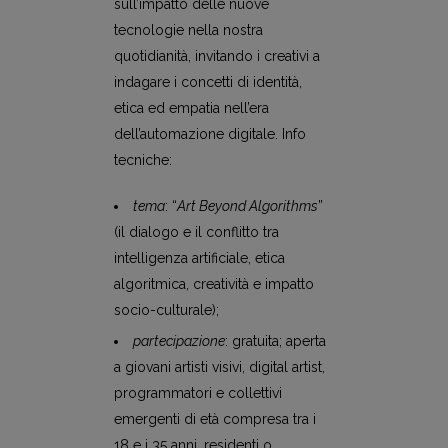
sull’impatto delle nuove
tecnologie nella nostra
quotidianità, invitando i creativi a
indagare i concetti di identità,
etica ed empatia nell’era
dell’automazione digitale. Info
tecniche:
tema
: “
Art Beyond Algorithms
”
(il dialogo e il conflitto tra
intelligenza artificiale, etica
algoritmica, creatività e impatto
socio-culturale);
partecipazione
: gratuita; aperta
a giovani artisti visivi, digital artist,
programmatori e collettivi
emergenti di età compresa tra i
18 e i 35 anni, residenti o