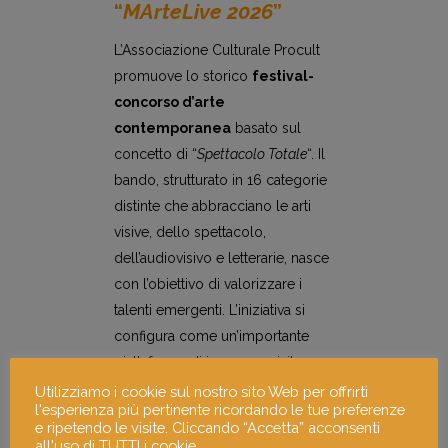
“
MArteLive 2026
”
L’Associazione Culturale Procult
promuove lo storico
festival-
concorso d’arte
contemporanea
basato sul
concetto di “
Spettacolo Totale
“. Il
bando, strutturato in 16 categorie
distinte che abbracciano le arti
visive, dello spettacolo,
dell’audiovisivo e letterarie, nasce
con l’obiettivo di valorizzare i
talenti emergenti. L’iniziativa si
configura come un’importante
piattaforma di impegno civile e
coesione comunitaria, offrendo
Utilizziamo i cookie sul nostro sito Web per offrirti
l'esperienza più pertinente ricordando le tue preferenze
agli artisti una vetrina per
e ripetendo le visite. Cliccando “Accetta” acconsenti
esprimere lo spirito critico e
all'uso di TUTTI i cookie.