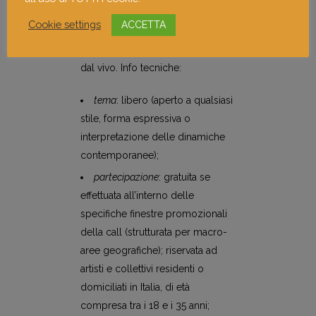
l’indagine sulle complessità della
Cookie settings
ACCETTA
società moderna attraverso una
fitta rete di eventi e performance
dal vivo. Info tecniche:
tema
: libero (aperto a qualsiasi
stile, forma espressiva o
interpretazione delle dinamiche
contemporanee);
partecipazione
: gratuita se
effettuata all’interno delle
specifiche finestre promozionali
della call (strutturata per macro-
aree geografiche); riservata ad
artisti e collettivi residenti o
domiciliati in Italia, di età
compresa tra i 18 e i 35 anni;