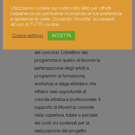
Il bando è per i giovani creativi tra
Utilizziamo i cookie sul nostro sito Web per offrirti
l'esperienza più pertinente ricordando le tue preferenze
i 18 e i 35 anni che operano nel
e ripetendo le visite. Cliccando “Accetta” acconsenti
settore culturale con obiettivi
all'uso di TUTTI i cookie.
professionali e che sono stati
Cookie settings
ACCETTA
invitati ufficialmente da istituti
culturali all’estero a partecipare a
dei concorsi. L’obiettivo del
programma è quello di favorire la
partecipazione degli artisti a
programmi di formazione,
workshop e stage all’estero che
offrano reali opportunità di
crescita artistica e professionale. Il
supporto di Movin’Up consiste
nella copertura, totale o parziale,
dei costi vivi sostenuti per la
realizzazione del progetto