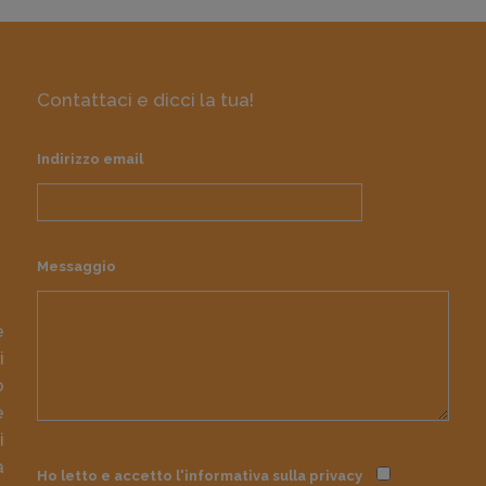
Contattaci e dicci la tua!
Indirizzo email
Messaggio
e
i
o
e
i
à
Ho letto e accetto l'informativa sulla
privacy