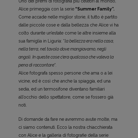
Uno dei premi di fotografia più celebri al mondo,
Alice primeggia con la serie
“Summer Family”.
Come accade nelle miglior storie, il tutto è partito
dalle piccole cose e dalla bellezza che Alice vi ha
colto durante un’estate come le altre insieme alla
sua famiglia in Liguria: “
la bellezza era nella casa,
nella terra, nel tavolo dove mangiavamo, negli
angoli. In queste cose c’era qualcosa che valeva la
pena di raccontare
“.
Alice fotografa spesso persone che ama o a lei
vicine, ed è così che anche la spiaggia, ed una
sedia, ed un termosifone diventano familiari
all’occhio dello spettatore, come se fossero già
noti.
Di domande da fare ne avremmo avute molte, ma
ci siamo contenuti. Ecco la nostra chiacchierata
con Alice e la galleria di fotografie della serie