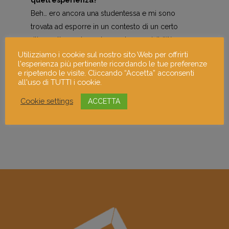
quell’esperienza?
Beh… ero ancora una studentessa e mi sono
trovata ad esporre in un contesto di un certo
rilievo ottenendo anche una buona visibilità.
Utilizziamo i cookie sul nostro sito Web per offrirti
l'esperienza più pertinente ricordando le tue preferenze
Mostrami in 3 parole
e ripetendo le visite. Cliccando “Accetta” acconsenti
Passione, simpatia, colore
all'uso di TUTTI i cookie.
Cookie settings
ACCETTA