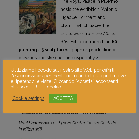
The Royal Palace in Palermo
hosts the exhibition “Antonio
Ligabue. Tormenti and
charm”, which traces the
artist’s work from the 20s to
60s. Exhibited more than
60
paintings
, 5 sculptures
, graphics production of
drawings and sketches and especially
4
unpublished works
, never shown to the public.
Utilizziamo i cookie sul nostro sito Web per offrirti
l'esperienza più pertinente ricordando le tue preferenze
Here the details about the exhibition in
Palermo
.
e ripetendo le visite. Cliccando “Accetta” acconsenti
all'uso di TUTTI i cookie.
Cookie settings
ACCETTA
“Estate al Castello” in Milan
Until September 11 – Sforza Castle, Piazza Castello
in Milan (MI)