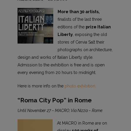
More than 30 artists,
finalists of the last three
editions of the
prize Italian
Liberty
, exposing the old
stores of Cervia Salt their
photographs on architecture,
design and works of Italian Liberty style.
Admission to the exhibition is free and is open
every evening from 20 hours to midnight.
Here is more info on the
photo exhibition.
“Roma City Pop” in Rome
Until November 27 – MACRO, Via Nizza – Rome
At MACRO in Rome are on
display
100 works of