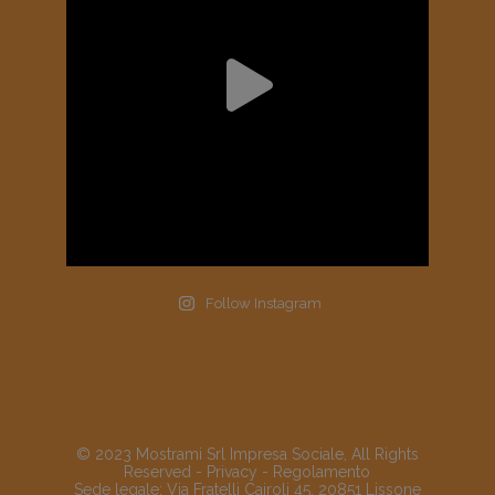
Follow Instagram
© 2023 Mostrami Srl Impresa Sociale, All Rights
Reserved -
Privacy
-
Regolamento
Sede legale: Via Fratelli Cairoli 45, 20851 Lissone